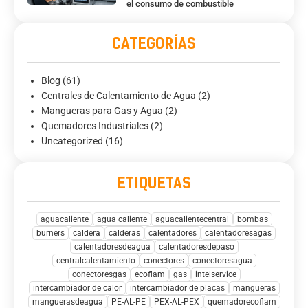
el consumo de combustible
CATEGORÍAS
Blog
(61)
Centrales de Calentamiento de Agua
(2)
Mangueras para Gas y Agua
(2)
Quemadores Industriales
(2)
Uncategorized
(16)
ETIQUETAS
aguacaliente
agua caliente
aguacalientecentral
bombas
burners
caldera
calderas
calentadores
calentadoresagas
calentadoresdeagua
calentadoresdepaso
centralcalentamiento
conectores
conectoresagua
conectoresgas
ecoflam
gas
intelservice
intercambiador de calor
intercambiador de placas
mangueras
manguerasdeagua
PE-AL-PE
PEX-AL-PEX
quemadorecoflam