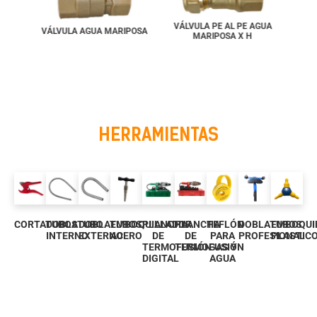
VÁLVULA PE AL PE AGUA
VÁL
OR
VÁLVULA AGUA MARIPOSA
MARIPOSA X H
HERRAMIENTAS
CORTATUBOS
DOBLATUBO
DOBLATUBOS
EMBOQUILLADOR
PLANCHA
PLANCHA
TEFLÓN
DOBLATUBOS
EMBOQUI
INTERNO
EXTERNO
ACERO
DE
DE
PARA
PROFESIONAL
PLASTIC
TERMOFUSIÓN
TERMOFUSIÓN
GAS Y
DIGITAL
AGUA