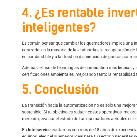
4. ¿Es rentable inve
inteligentes?
Es común pensar que cambiar los quemadores implica una inv
contrario: en la mayoría de las industrias, la recuperación de 
en combustible y a la drástica disminución de gastos por ma
Además, el uso de tecnologías de combustión más limpias y au
certificaciones ambientales, mejorando tanto la rentabilidad
5. Conclusión
La transición hacia la automatización no es solo una mejora
sostenible. Si tu objetivo es reducir costos operativos, mejor
mercado, evaluar el estado de tus quemadores actuales es el
En
Intelservice
contamos con más de 18 años de experiencia e
equipos, elegir el quemador ideal para tu sector o necesitas 