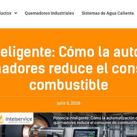
ductos
Quemadores Industriales
Sistemas de Agua Caliente
teligente: Cómo la au
adores reduce el co
combustible
julio 5, 2026