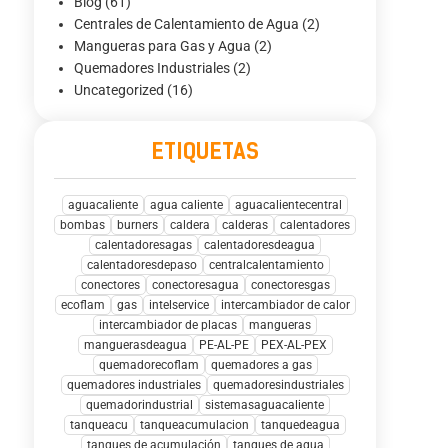
Blog
(61)
Centrales de Calentamiento de Agua
(2)
Mangueras para Gas y Agua
(2)
Quemadores Industriales
(2)
Uncategorized
(16)
ETIQUETAS
aguacaliente
agua caliente
aguacalientecentral
bombas
burners
caldera
calderas
calentadores
calentadoresagas
calentadoresdeagua
calentadoresdepaso
centralcalentamiento
conectores
conectoresagua
conectoresgas
ecoflam
gas
intelservice
intercambiador de calor
intercambiador de placas
mangueras
manguerasdeagua
PE-AL-PE
PEX-AL-PEX
quemadorecoflam
quemadores a gas
quemadores industriales
quemadoresindustriales
quemadorindustrial
sistemasaguacaliente
tanqueacu
tanqueacumulacion
tanquedeagua
tanques de acumulación
tanques de agua