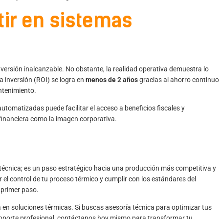
rtir en sistemas
ersión inalcanzable. No obstante, la realidad operativa demuestra lo
la inversión (ROI) se logra en
menos de 2 años
gracias al ahorro continuo
ntenimiento.
tomatizadas puede facilitar el acceso a beneficios fiscales y
 financiera como la imagen corporativa.
 técnica; es un paso estratégico hacia una producción más competitiva y
ar el control de tu proceso térmico y cumplir con los estándares del
 primer paso.
n soluciones térmicas. Si buscas asesoría técnica para optimizar tus
soporte profesional,
contáctanos hoy mismo
para transformar tu