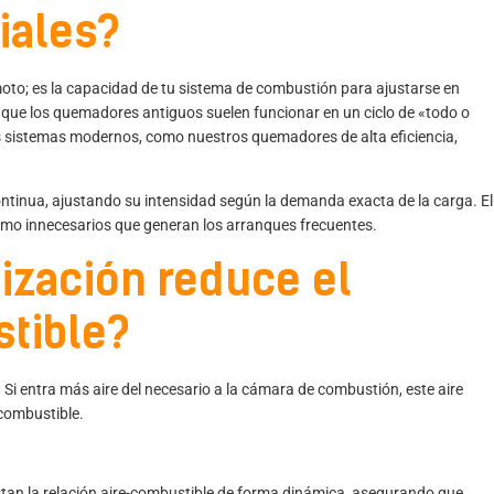
iales?
oto; es la capacidad de tu sistema de combustión para ajustarse en
 que los quemadores antiguos suelen funcionar en un ciclo de «todo o
 sistemas modernos, como nuestros
quemadores de alta eficiencia
,
ntinua, ajustando su intensidad según la demanda exacta de la carga. El
umo innecesarios que generan los arranques frecuentes.
ización reduce el
tible?
. Si entra más aire del necesario a la cámara de combustión, este aire
 combustible.
an la relación aire-combustible de forma dinámica, asegurando que