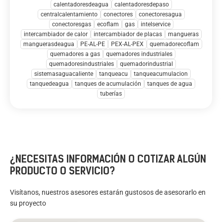
calentadoresdeagua
calentadoresdepaso
centralcalentamiento
conectores
conectoresagua
conectoresgas
ecoflam
gas
intelservice
intercambiador de calor
intercambiador de placas
mangueras
manguerasdeagua
PE-AL-PE
PEX-AL-PEX
quemadorecoflam
quemadores a gas
quemadores industriales
quemadoresindustriales
quemadorindustrial
sistemasaguacaliente
tanqueacu
tanqueacumulacion
tanquedeagua
tanques de acumulación
tanques de agua
tuberías
¿NECESITAS INFORMACIÓN O COTIZAR ALGÚN
PRODUCTO O SERVICIO?
Visítanos, nuestros asesores estarán gustosos de asesorarlo en
su proyecto