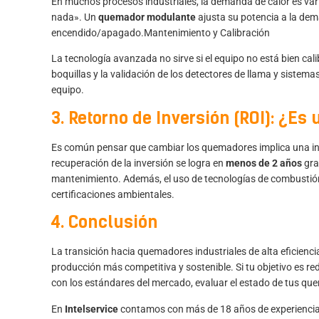
En muchos procesos industriales, la demanda de calor es va
nada». Un
quemador modulante
ajusta su potencia a la dema
encendido/apagado.Mantenimiento y Calibración
La tecnología avanzada no sirve si el equipo no está bien cal
boquillas y la validación de los
detectores de llama y sistema
equipo.
3. Retorno de Inversión (ROI): ¿Es
Es común pensar que cambiar los quemadores implica una inve
recuperación de la inversión se logra en
menos de 2 años
gra
mantenimiento. Además, el uso de tecnologías de combustión m
certificaciones ambientales.
4. Conclusión
La transición hacia quemadores industriales de alta eficienci
producción más competitiva y sostenible. Si tu objetivo es re
con los estándares del mercado, evaluar el estado de tus qu
En
Intelservice
contamos con más de 18 años de experiencia e