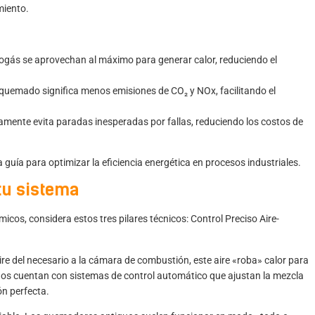
miento.
iogás se aprovechan al máximo para generar calor, reduciendo el
uemado significa menos emisiones de CO₂ y NOx, facilitando el
mente evita paradas inesperadas por fallas, reduciendo los costos de
ra
guía para optimizar la eficiencia energética en procesos industriales
.
 tu sistema
micos, considera estos tres pilares técnicos: Control Preciso Aire-
 aire del necesario a la cámara de combustión, este aire «roba» calor para
os cuentan con sistemas de control automático que ajustan la mezcla
n perfecta.