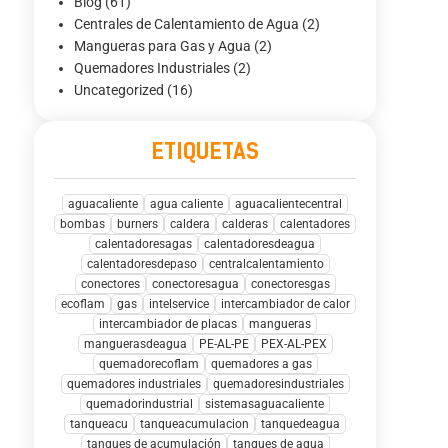
Blog
(61)
Centrales de Calentamiento de Agua
(2)
Mangueras para Gas y Agua
(2)
Quemadores Industriales
(2)
Uncategorized
(16)
ETIQUETAS
aguacaliente
agua caliente
aguacalientecentral
bombas
burners
caldera
calderas
calentadores
calentadoresagas
calentadoresdeagua
calentadoresdepaso
centralcalentamiento
conectores
conectoresagua
conectoresgas
ecoflam
gas
intelservice
intercambiador de calor
intercambiador de placas
mangueras
manguerasdeagua
PE-AL-PE
PEX-AL-PEX
quemadorecoflam
quemadores a gas
quemadores industriales
quemadoresindustriales
quemadorindustrial
sistemasaguacaliente
tanqueacu
tanqueacumulacion
tanquedeagua
tanques de acumulación
tanques de agua