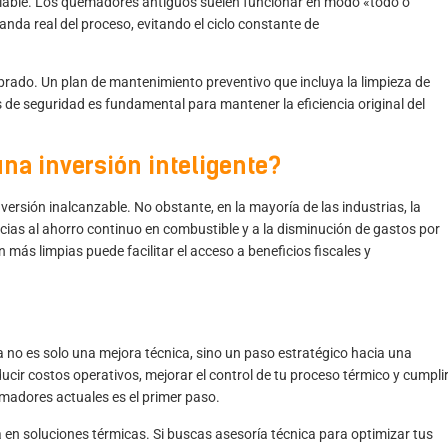
riable. Los quemadores antiguos suelen funcionar en modo «todo o
nda real del proceso, evitando el ciclo constante de
ibrado. Un plan de mantenimiento preventivo que incluya la limpieza de
s de seguridad
es fundamental para mantener la eficiencia original del
 una inversión inteligente?
rsión inalcanzable. No obstante, en la mayoría de las industrias, la
cias al ahorro continuo en combustible y a la disminución de gastos por
ás limpias puede facilitar el acceso a beneficios fiscales y
a no es solo una mejora técnica, sino un paso estratégico hacia una
ducir costos operativos, mejorar el control de tu proceso térmico y cumpli
emadores actuales es el primer paso.
n soluciones térmicas. Si buscas asesoría técnica para optimizar tus