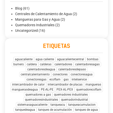
Blog
(61)
Centrales de Calentamiento de Agua
(2)
Mangueras para Gas y Agua
(2)
Quemadores Industriales
(2)
Uncategorized
(16)
ETIQUETAS
aguacaliente
agua caliente
aguacalientecentral
bombas
burners
caldera
calderas
calentadores
calentadoresagas
calentadoresdeagua
calentadoresdepaso
centralcalentamiento
conectores
conectoresagua
conectoresgas
ecoflam
gas
intelservice
intercambiador de calor
intercambiador de placas
mangueras
manguerasdeagua
PE-AL-PE
PEX-AL-PEX
quemadorecoflam
quemadores a gas
quemadores industriales
quemadoresindustriales
quemadorindustrial
sistemasaguacaliente
tanqueacu
tanqueacumulacion
tanquedeagua
tanques de acumulación
tanques de agua