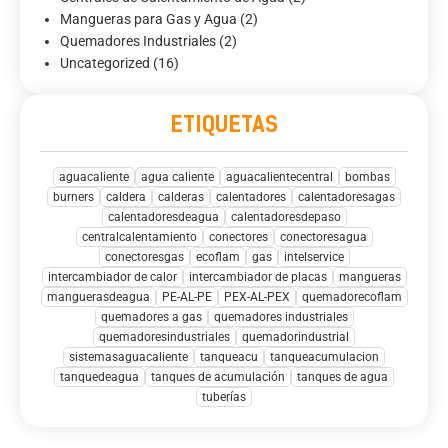
Mangueras para Gas y Agua
(2)
Quemadores Industriales
(2)
Uncategorized
(16)
ETIQUETAS
aguacaliente
agua caliente
aguacalientecentral
bombas
burners
caldera
calderas
calentadores
calentadoresagas
calentadoresdeagua
calentadoresdepaso
centralcalentamiento
conectores
conectoresagua
conectoresgas
ecoflam
gas
intelservice
intercambiador de calor
intercambiador de placas
mangueras
manguerasdeagua
PE-AL-PE
PEX-AL-PEX
quemadorecoflam
quemadores a gas
quemadores industriales
quemadoresindustriales
quemadorindustrial
sistemasaguacaliente
tanqueacu
tanqueacumulacion
tanquedeagua
tanques de acumulación
tanques de agua
tuberías